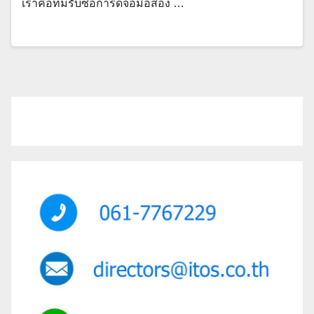
เราคือทีมรับซื้อการ์ดจอมือสอง …